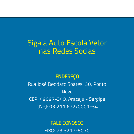
50% nos cursos. O período
mais aos cidadãos
da promoção será...
sergipanos adquirirem...
Siga a Auto Escola Vetor
nas Redes Socias
ENDEREÇO
Rua José Deodato Soares, 30, Ponto
Novo
CEP: 49097-340, Aracaju - Sergipe
CNPJ: 03.211.672/0001-34
FALE CONOSCO
FIXO:
79 3217-8070