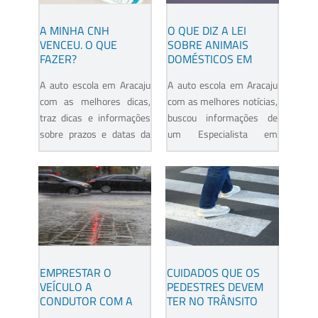
A MINHA CNH
O QUE DIZ A LEI
VENCEU. O QUE
SOBRE ANIMAIS
FAZER?
DOMÉSTICOS EM
AUTOMÓVEIS?
A auto escola em Aracaju
A auto escola em Aracaju
com as melhores dicas,
com as melhores notícias,
traz dicas e informações
buscou informações de
sobre prazos e datas da
um Especialista em
renovação da CNH –
trânsito que detalha o que
mesmo vencida. Perdeu o
pode ou não pode com
prazo para renovar sua...
animais domésticos em...
EMPRESTAR O
CUIDADOS QUE OS
VEÍCULO A
PEDESTRES DEVEM
CONDUTOR COM A
TER NO TRÂNSITO
CNH VENCIDA: O QUE