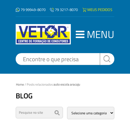
79 99949-8070
MEUS PEDIDOS
79 3217-8070
MENU
Home
/
Posts relacionados
auto escola aracaju
BLOG