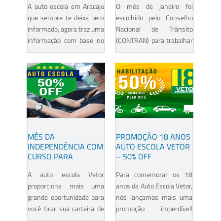
A auto escola em Aracaju
O mês de janeiro foi
PODE ACONTECER?
que sempre te deixa bem
escolhido pelo Conselho
informado, agora traz uma
Nacional de Trânsito
informação com base no
(CONTRAN) para trabalhar
Código de Trânsito
uma campanha educativa
Brasileiro (CTB), o mesmo
com foco na proteção do
diz que dirigir...
pedestre. Até outubro de...
MÊS DA
PROMOÇÃO 18 ANOS
INDEPENDÊNCIA COM
AUTO ESCOLA VETOR
CURSO PARA
– 50% OFF
HABILITAÇÃO 50%
A auto escola Vetor
Para comemorar os 18
OFF!
proporciona mais uma
anos da Auto Escola Vetor,
grande oportunidade para
nós lançamos mais uma
você tirar sua carteira de
promoção imperdível!
habilitação com desconto
Afim de facilitar cada vez