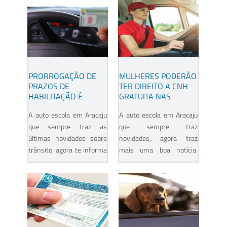
PRORROGAÇÃO DE
MULHERES PODERÃO
PRAZOS DE
TER DIREITO A CNH
HABILITAÇÃO É
GRATUITA NAS
ESTENDIDA A TODO O
CATEGORIAS C, D E E
A auto escola em Aracaju
A auto escola em Aracaju
PAÍS, BENEFICIANDO
MILHARES DE
que sempre traz as
que sempre traz
CANDIDATOS
últimas novidades sobre
novidades, agora traz
trânsito, agora te informa
mais uma boa notícia.
sobre a prorrogação, que
Dispor sobre a criação do
anteriormente aplicável
Programa “Elas nas
apenas à algumas...
estradas” cujo objetivo é
a...