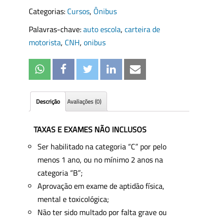
Brasil
Categorias:
Cursos
,
Ônibus
Mudança
de
Palavras-chave:
auto escola
,
carteira de
Categoria
motorista
,
CNH
,
onibus
“D”
(ÔNIBUS)
10
Aulas
Descrição
Avaliações (0)
quantity
TAXAS E EXAMES NÃO INCLUSOS
Ser habilitado na categoria “C” por pelo
menos 1 ano, ou no mínimo 2 anos na
categoria “B”;
Aprovação em exame de aptidão física,
mental e toxicológica;
Não ter sido multado por falta grave ou