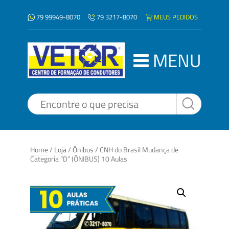
79 99949-8070
MEUS PEDIDOS
79 3217-8070
MENU
Home
/
Loja
/
Ônibus
/ CNH do Brasil Mudança de
Categoria “D” (ÔNIBUS) 10 Aulas