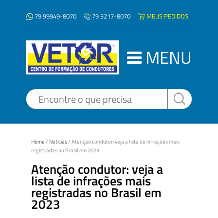
79 99949-8070
MEUS PEDIDOS
79 3217-8070
MENU
Home
/
Notícias
/
Atenção condutor: veja a lista de infrações mais
registradas no Brasil em 2023
Atenção condutor: veja a
lista de infrações mais
registradas no Brasil em
2023