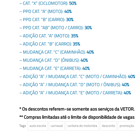
– CAT. “X” (CICLOMOTOR):
50%
– PPD CAT. “A” (MOTO):
40%
– PPD CAT. “B” (CARRO):
30%
– PPD CAT. “AB” (MOTO / CARRO):
30%
– ADIÇÃO CAT. “A” (MOTO):
35%
– ADIÇÃO CAT. “B” (CARRO):
35%
– MUDANÇA CAT. “C” (CAMINHÃO):
40%
– MUDANÇA CAT. “D” (ÔNIBUS):
40%
– MUDANÇA CAT. “E” (CARRETA):
40%
– ADIÇÃO “A” / MUDANÇA CAT. “C” (MOTO / CAMINHÃO):
40%
– ADIÇÃO “A” / MUDANÇA CAT. “D” (MOTO / ÔNIBUS):
40%
– ADIÇÃO “A” / MUDANÇA CAT. “E” (MOTO / CARRETA):
40%
* Os descontos referem-se somente aos serviços da VETOR.
** Compras limitadas até o limite de disponibilidade de vag
Tags
auto escola
carnaval
carteira de motorista
desconto
promoção