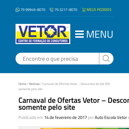
79 99949-8070
MEUS PEDIDOS
79 3217-8070
MENU
Home
/
Notícias
/
Carnaval de Ofertas Vetor – Descontos de até 50%
somente pelo site
Carnaval de Ofertas Vetor – Desco
somente pelo site
Publicado em
14 de fevereiro de 2017
por
Auto Escola Vetor