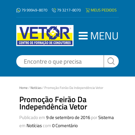
79 99949-8070
MEUS PEDIDOS
79 3217-8070
MENU
Home
/
Notícias
/
Promoção Feirão Da Independência Vetor
Promoção Feirão Da
Independência Vetor
Publicado em
9 de setembro de 2016
por
Sistema
em
Notícias
com
0 Comentário