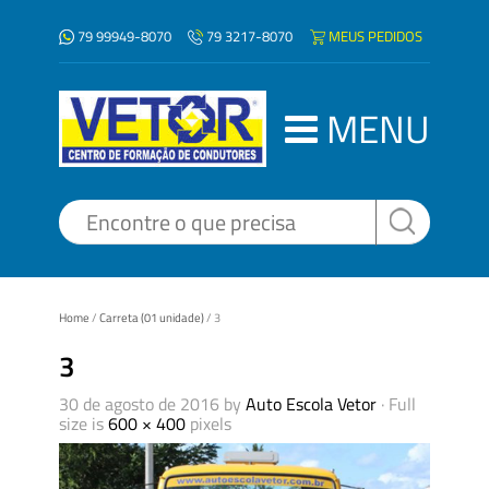
79 99949-8070
MEUS PEDIDOS
79 3217-8070
MENU
Home
/
Carreta (01 unidade)
/
3
3
30 de agosto de 2016
by
Auto Escola Vetor
· Full
size is
600 × 400
pixels