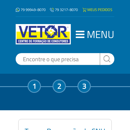
79 99949-8070
MEUS PEDIDOS
79 3217-8070
MENU
1
2
3