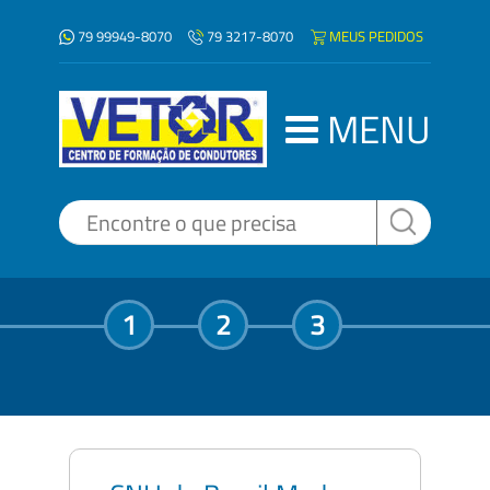
79 99949-8070
MEUS PEDIDOS
79 3217-8070
MENU
1
2
3