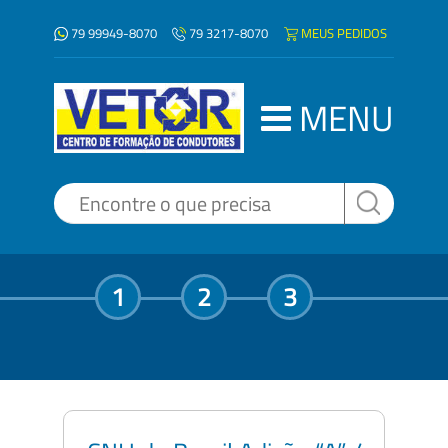
79 99949-8070
MEUS PEDIDOS
79 3217-8070
MENU
1
2
3