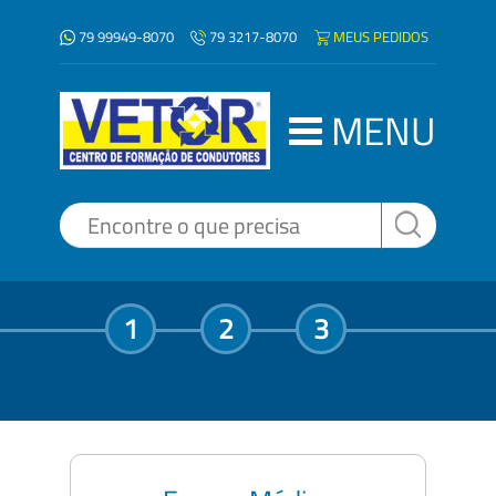
79 99949-8070
MEUS PEDIDOS
79 3217-8070
MENU
1
2
3