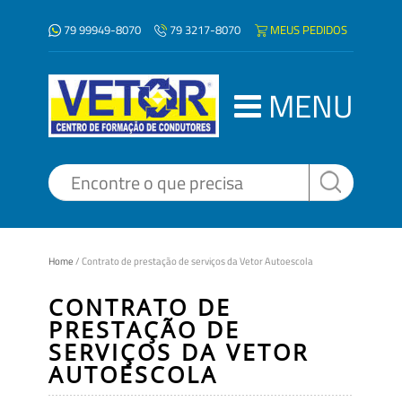
79 99949-8070
MEUS PEDIDOS
79 3217-8070
MENU
Home
/
Contrato de prestação de serviços da Vetor Autoescola
CONTRATO DE
PRESTAÇÃO DE
SERVIÇOS DA VETOR
AUTOESCOLA