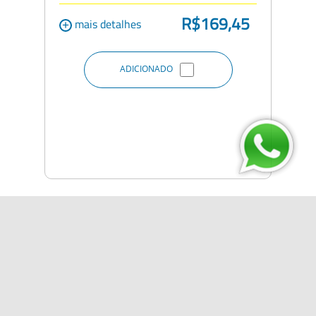
R$169,45
+
mais detalhes
ADICIONADO
Siga a Auto Escola Vetor
nas Redes Socias