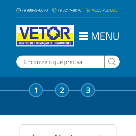
79 99949-8070
MEUS PEDIDOS
79 3217-8070
MENU
1
2
3