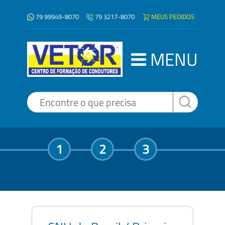
79 99949-8070
MEUS PEDIDOS
79 3217-8070
MENU
1
2
3