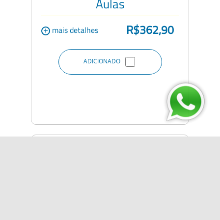
Aulas
R$362,90
+
mais detalhes
ADICIONADO
CNH do Brasil Adição de
Categoria “A” (MOTO) 10
Aulas
R$462,90
+
mais detalhes