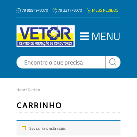
79 99949-8070
MEUS PEDIDOS
79 3217-8070
MENU
Home
/
Carrinho
CARRINHO
Seu carrinho está vazio.